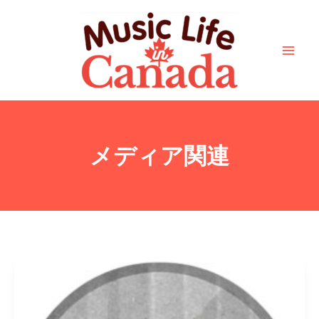
ア
カ
f
i
y
a
s
内
ー
テ
a
n
o
p
p
容
カ
ゴ
c
s
u
p
o
を
イ
リ
e
t
t
l
t
ブ
ー
ス
b
a
u
e
i
キ
o
g
b
f
ッ
o
r
e
y
プ
k
a
メディア関連
m