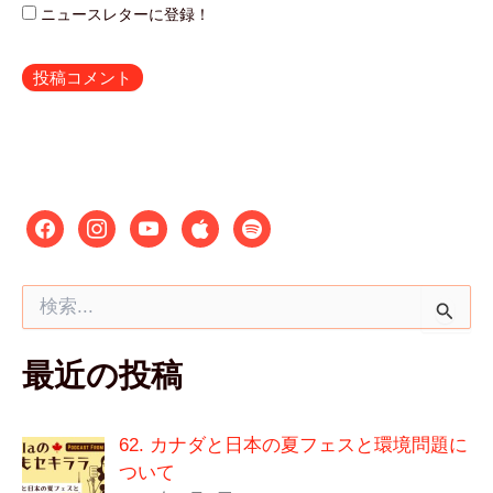
ニュースレターに登録！
検
索
対
最近の投稿
象
:
62. カナダと日本の夏フェスと環境問題に
ついて