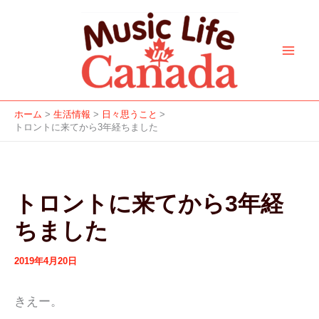
ア
カ
f
i
y
a
s
内
ー
テ
a
n
o
p
p
容
カ
ゴ
c
s
u
p
o
を
イ
リ
e
t
t
l
t
ブ
ー
ス
b
a
u
e
i
キ
o
g
b
f
ッ
o
r
e
y
ホーム
生活情報
日々思うこと
プ
トロントに来てから3年経ちました
k
a
m
トロントに来てから3年経
ちました
2019年4月20日
きえー。