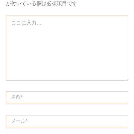
が付いている欄は必須項目です
こ
こ
に
入
力…
名
前
*
メ
ー
ル