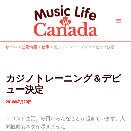
ア
カ
f
i
y
a
s
内
ー
テ
a
n
o
p
p
容
カ
ゴ
c
s
u
p
o
を
イ
リ
e
t
t
l
t
ブ
ー
ス
b
a
u
e
i
キ
o
g
b
f
ッ
o
r
e
y
ホーム
生活情報
仕事
カジノトレーニング＆デビュー決定
プ
k
a
m
カジノトレーニング＆デビ
ュー決定
2016年7月20日
トロント生活。毎日いろんなことが起きています。人
間観察もネタが尽きません。