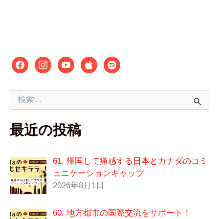
検
索
対
最近の投稿
象
:
61. 帰国して痛感する日本とカナダのコミ
ュニケーションギャップ
2026年8月1日
60. 地方都市の国際交流をサポート！