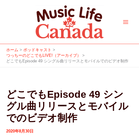
ア
カ
f
i
y
a
s
内
ー
テ
a
n
o
p
p
容
カ
ゴ
c
s
u
p
o
を
イ
リ
e
t
t
l
t
ブ
ー
ス
b
a
u
e
i
キ
o
g
b
f
ッ
o
r
e
y
ホーム
ポッドキャスト
プ
つっちーのどこでもLIVE!（アーカイブ）
k
a
どこでもEpisode 49 シングル曲リリースとモバイルでのビデオ制作
m
どこでもEpisode 49 シン
グル曲リリースとモバイル
でのビデオ制作
2020年8月30日