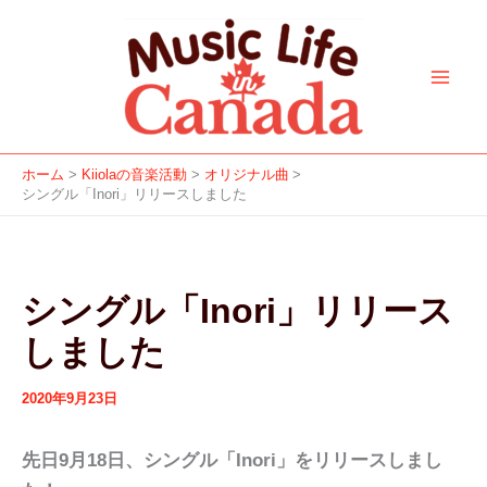
ア
カ
f
i
y
a
s
内
ー
テ
a
n
o
p
p
容
カ
ゴ
c
s
u
p
o
を
イ
リ
e
t
t
l
t
ブ
ー
ス
b
a
u
e
i
キ
o
g
b
f
ッ
o
r
e
y
ホーム
Kiiolaの音楽活動
オリジナル曲
プ
シングル「Inori」リリースしました
k
a
m
シングル「Inori」リリース
しました
2020年9月23日
先日9月18日、シングル「Inori」をリリースしまし