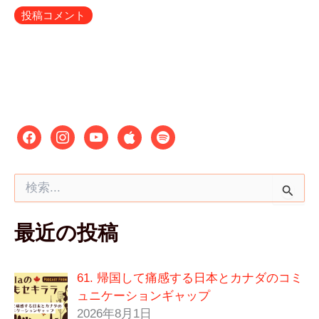
検
索
対
最近の投稿
象
:
61. 帰国して痛感する日本とカナダのコミ
ュニケーションギャップ
2026年8月1日