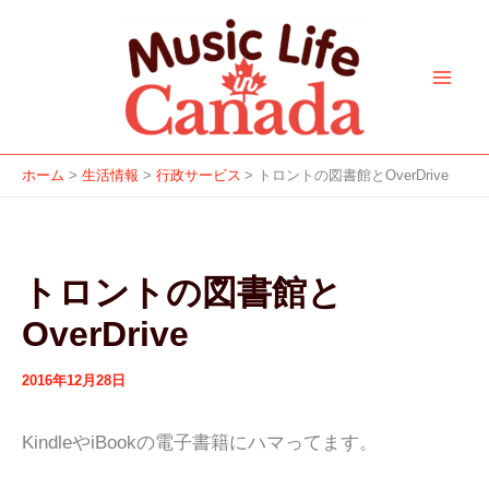
ア
カ
f
i
y
a
s
内
ー
テ
a
n
o
p
p
容
カ
ゴ
c
s
u
p
o
を
イ
リ
e
t
t
l
t
ブ
ー
ス
b
a
u
e
i
キ
o
g
b
f
ッ
o
r
e
y
ホーム
生活情報
行政サービス
トロントの図書館とOverDrive
プ
k
a
m
トロントの図書館と
OverDrive
2016年12月28日
KindleやiBookの電子書籍にハマってます。