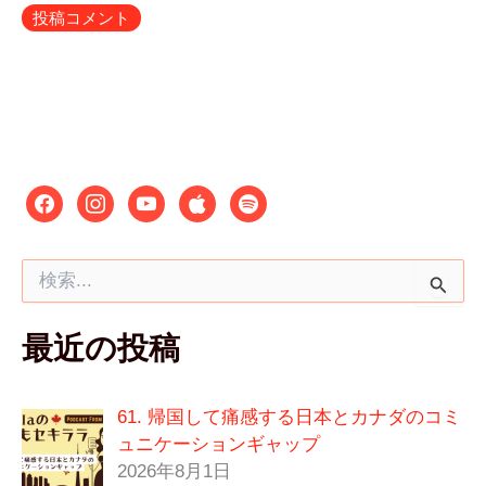
検
索
対
最近の投稿
象
:
61. 帰国して痛感する日本とカナダのコミ
ュニケーションギャップ
2026年8月1日