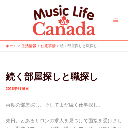
ア
カ
f
i
y
a
s
内
ー
テ
a
n
o
p
p
容
カ
ゴ
c
s
u
p
o
を
イ
リ
e
t
t
l
t
ブ
ー
ス
b
a
u
e
i
キ
o
g
b
f
ッ
o
r
e
y
ホーム
生活情報
住宅事情
続く部屋探しと職探し
プ
k
a
m
続く部屋探しと職探し
2016年6月6日
再度の部屋探し、そしてまだ続く仕事探し。
先日、とあるサロンの求人を見つけて面接を受けまし