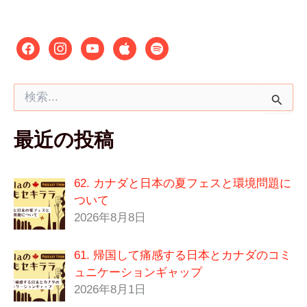
検
索
対
最近の投稿
象
:
62. カナダと日本の夏フェスと環境問題に
ついて
2026年8月8日
61. 帰国して痛感する日本とカナダのコミ
ュニケーションギャップ
2026年8月1日