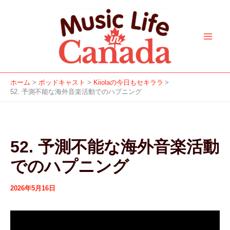
ア
カ
f
i
y
a
s
内
facebook
instagram
youtube
apple
spotify
ー
テ
a
n
o
p
p
容
カ
ゴ
c
s
u
p
o
を
イ
リ
e
t
t
l
t
ブ
ー
ス
b
a
u
e
i
キ
o
g
b
f
ッ
o
r
e
y
ホーム
ポッドキャスト
Kiiolaの今日もセキララ
プ
52. 予測不能な海外音楽活動でのハプニング
k
a
m
52. 予測不能な海外音楽活動
でのハプニング
2026年5月16日