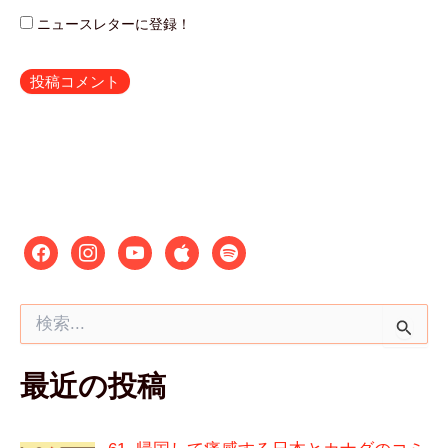
ニュースレターに登録！
検
索
対
最近の投稿
象
: